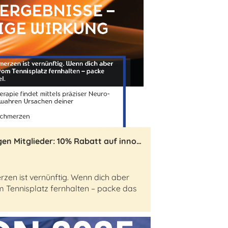
Exklusiv für TC Muri-Gümligen Mitglieder: 10% Rabatt auf innovative Schmerztherapie
zen ist vernünftig. Wenn dich aber
m Tennisplatz fernhalten – packe das