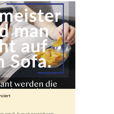
nciert
s am 9. August gespielt sein.