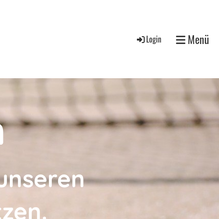
Menü
Login
n
 unseren
tzen.